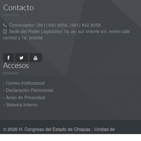
Contacto
Conmutador: (961) 842 8056, (961) 842 8058
Sede del Poder Legislativo 1a. av. sur oriente s/n, entre calle
central y 1a. oriente
Accesos
Correo Institucional
Declaración Patrimonial
Aviso de Privacidad
Sistema Interno
© 2026 H. Congreso del Estado de Chiapas - Unidad de
Informática - Área de Desarrollo de Sistemas