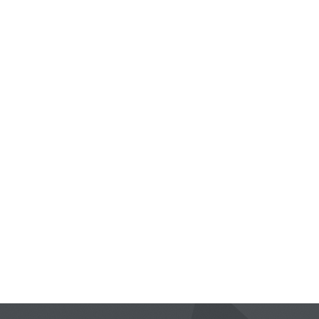
Glosario
Manual de Inducción
Lineamientos
Documento de Seguridad
Instituto de Investigaciones Legislativas y Estudios
Legislativos para la Igualdad de Género
Recursos Materiales y Servicios Generales