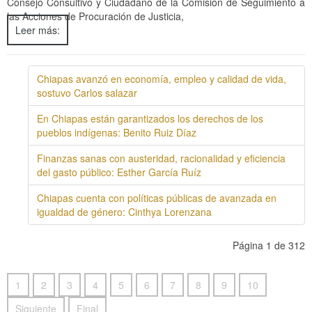
Consejo Consultivo y Ciudadano de la Comisión de Seguimiento a
las Acciones de Procuración de Justicia,
Leer más:
Chiapas avanzó en economía, empleo y calidad de vida,
sostuvo Carlos salazar
En Chiapas están garantizados los derechos de los
pueblos indígenas: Benito Ruiz Díaz
Finanzas sanas con austeridad, racionalidad y eficiencia
del gasto público: Esther García Ruíz
Chiapas cuenta con políticas públicas de avanzada en
igualdad de género: Cinthya Lorenzana
Página 1 de 312
1
2
3
4
5
6
7
8
9
10
Siguiente
Final