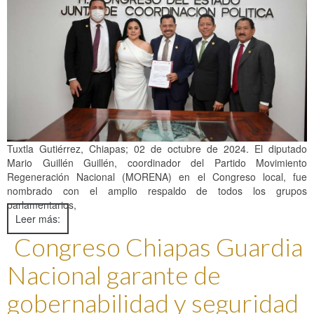
Glosario
Manual de Inducción
Lineamientos
Documento de Seguridad
Instituto de Investigaciones Legislativas y Estudios
Legislativos para la Igualdad de Género
Tuxtla Gutiérrez, Chiapas; 02 de octubre de 2024. El diputado
Mario Guillén Guillén, coordinador del Partido Movimiento
Recursos Materiales y Servicios Generales
Regeneración Nacional (MORENA) en el Congreso local, fue
nombrado con el amplio respaldo de todos los grupos
parlamentarios,
Leer más:
Congreso Chiapas Guardia
Nacional garante de
gobernabilidad y seguridad