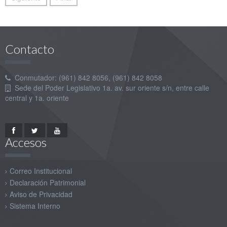
Contacto
Conmutador: (961) 842 8056, (961) 842 8058
Sede del Poder Legislativo 1a. av. sur oriente s/n, entre calle
central y 1a. oriente
Accesos
Correo Institucional
Declaración Patrimonial
Aviso de Privacidad
Sistema Interno