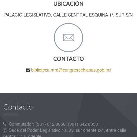
UBICACIÓN
PALACIO LEGISLATIVO, CALLE CENTRAL ESQUINA 1ª. SUR S/N
CONTACTO
biblioteca.mrd@congresochiapas.gob.mx
Contacto
Conmutador: (961) 842 8056, (961) 842 8058
Sede del Poder Legislativo 1a. av. sur oriente s/n, entre calle
central y 1a. oriente