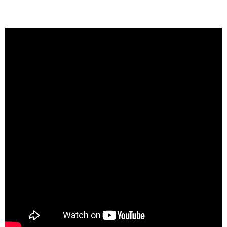
Glosario
Manual de Inducción
Lineamientos
Documento de Seguridad
Instituto de Investigaciones Legislativas y Estudios
Legislativos para la Igualdad de Género
Recursos Materiales y Servicios Generales