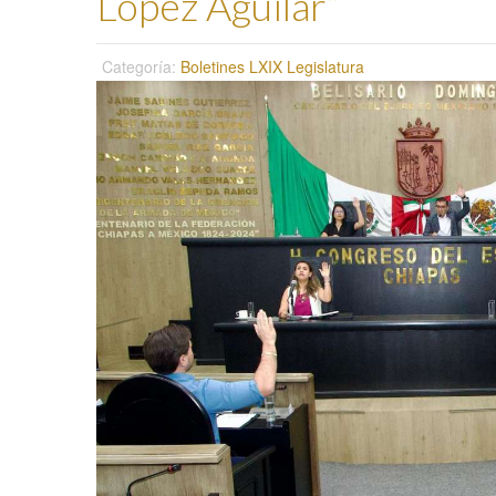
López Aguilar”
Categoría:
Boletines LXIX Legislatura