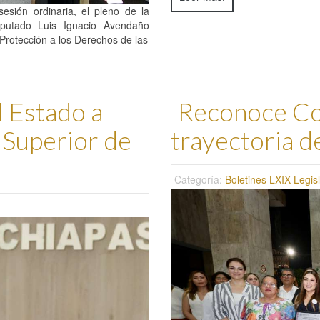
esión ordinaria, el pleno de la
iputado Luis Ignacio Avendaño
 Protección a los Derechos de las
 Estado a
Reconoce Co
 Superior de
trayectoria d
Categoría:
Boletines LXIX Legis