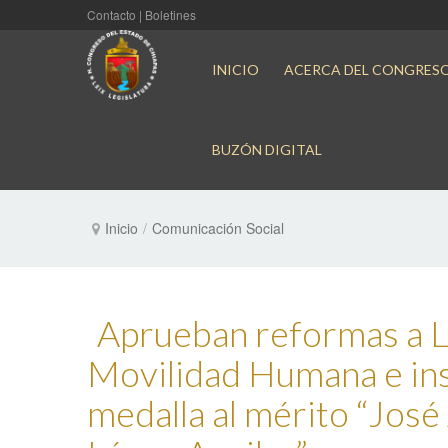
Contacto
|
Boletines
INICIO
ACERCA DEL CONGRES
BUZÓN DIGITAL
Inicio
/
Comunicación Social
Aprueban reformas a L
Movilidad Humana e in
medalla al mérito “Jos