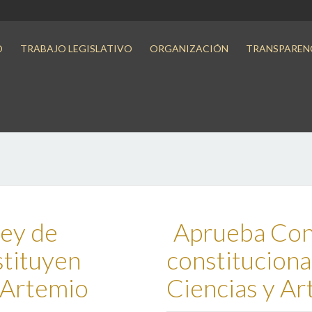
O
TRABAJO LEGISLATIVO
ORGANIZACIÓN
TRANSPAREN
ey de
Aprueba Con
stituyen
constituciona
é Artemio
Ciencias y Ar