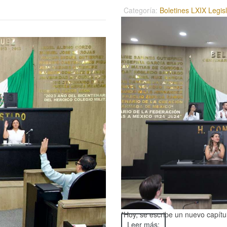
Categoría:
Boletines LXIX Legis
*Hoy, se escribe un nuevo capítul
Leer más: