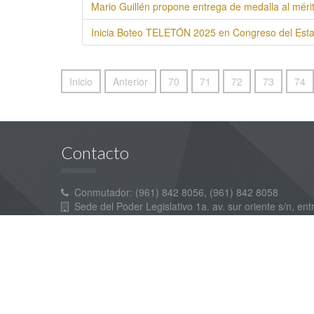
Mario Guillén propone entrega de medalla al mérit
Inicia Boteo TELETÓN 2025 en Congreso del Est
Inicio
Anterior
70
71
72
73
74
Contacto
Conmutador: (961) 842 8056, (961) 842 8058
Sede del Poder Legislativo 1a. av. sur oriente s/n, entr
© 2026 H. Congreso del Estado de Chiapas - Unidad de I