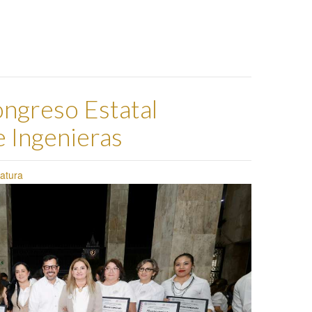
ngreso Estatal
e Ingenieras
latura