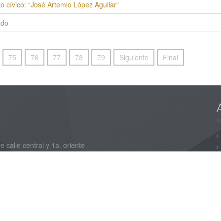
o cívico: “José Artemio López Aguilar”
ado
75
76
77
78
79
Siguiente
Final
e calle central y 1a. oriente
nformática - Área de Desarrollo de Sistemas