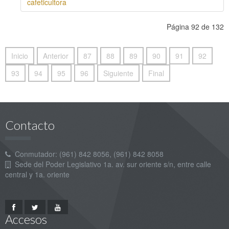
cafeticultora
Página 92 de 132
Inicio
Anterior
87
88
89
90
91
92
93
94
95
96
Siguiente
Final
Contacto
Conmutador: (961) 842 8056, (961) 842 8058
Sede del Poder Legislativo 1a. av. sur oriente s/n, entre calle
central y 1a. oriente
Accesos