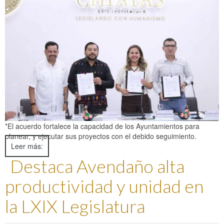
Glosario
Manual de Inducción
Lineamientos
Documento de Seguridad
Instituto de Investigaciones Legislativas y Estudios
Legislativos para la Igualdad de Género
Recursos Materiales y Servicios Generales
*El acuerdo fortalece la capacidad de los Ayuntamientos para
planear, y ejecutar sus proyectos con el debido seguimiento.
Leer más:
Destaca Avendaño alta
productividad y unidad en
la LXIX Legislatura