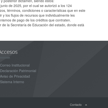
 y posterior dictamen, siendo estos:
 junio de 2025, por el cual se autorizó a los 124
zos, términos, condiciones o características que en este
 y los flujos de recursos que individualmente les
anismos de pago de los créditos que contraten.
vor de la Secretaría de Educación del estado, donde està
Accesos
Correo Institucional
Declaración Patrimonial
Aviso de Privacidad
Sistema Interno
Contacto