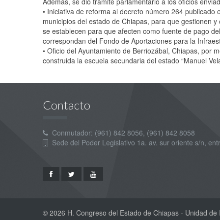
Además, se dio trámite parlamentario a los oficios envia
•⁠ ⁠Iniciativa de reforma al decreto número 264 publicado 
municipios del estado de Chiapas, para que gestionen y c
se establecen para que afecten como fuente de pago del o
correspondan del Fondo de Aportaciones para la Infraest
•⁠ ⁠Oficio del Ayuntamiento de Berriozábal, Chiapas, por 
construida la escuela secundaria del estado “Manuel Vel
Contacto
Conmutador: (961) 842 8056, (961) 842 8058
Sede del Poder Legislativo 1a. av. sur oriente s/n, entr
© 2026 H. Congreso del Estado de Chiapas - Unidad de I