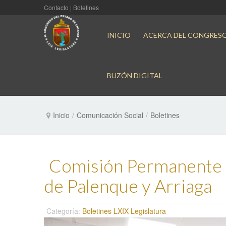
Contacto
|
Boletines
INICIO
ACERCA DEL CONGRES
BUZÓN DIGITAL
Inicio
/
Comunicación Social
/
Boletines
Comisión Permanente a
de Palenque y Arriaga
Categoría:
Boletines LXIX Legislatura