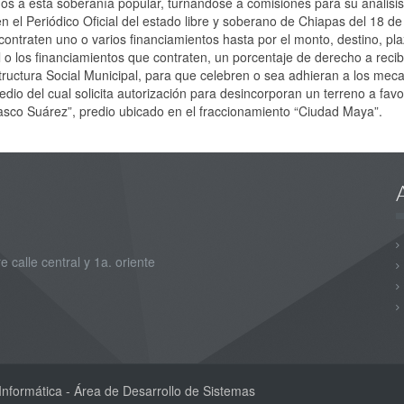
dos a esta soberanía popular, turnándose a comisiones para su análisis
en el Periódico Oficial del estado libre y soberano de Chiapas del 18 de
ontraten uno o varios financiamientos hasta por el monto, destino, pla
 los financiamientos que contraten, un porcentaje de derecho a recibir
ructura Social Municipal, para que celebren o sea adhieran a los mec
medio del cual solicita autorización para desincorporan un terreno a fa
asco Suárez”, predio ubicado en el fraccionamiento “Ciudad Maya”.
e calle central y 1a. oriente
nformática - Área de Desarrollo de Sistemas